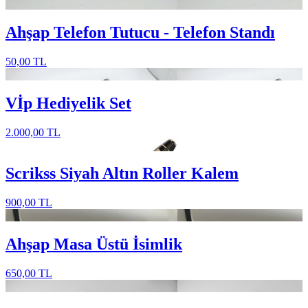
Ahşap Telefon Tutucu - Telefon Standı
50,00 TL
Vİp Hediyelik Set
2.000,00 TL
Scrikss Siyah Altın Roller Kalem
900,00 TL
Ahşap Masa Üstü İsimlik
650,00 TL